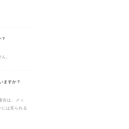
か？
せん。
まいますか？
た場合は、メッ
ーには見られる