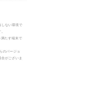
当しない環境で
。

を満たす端末で
らのバージョ
場合がございま